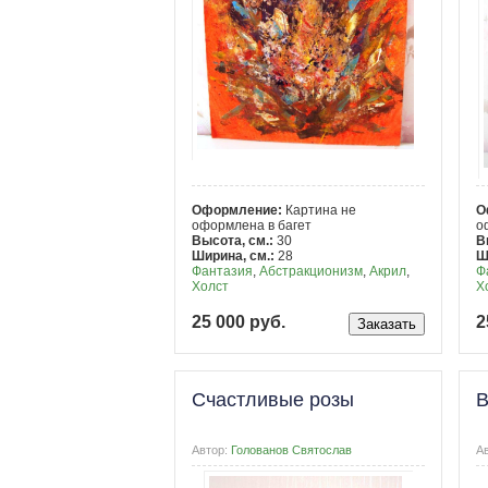
Оформление:
Картина не
О
оформлена в багет
о
Высота, см.:
30
В
Ширина, см.:
28
Ш
Фантазия
,
Абстракционизм
,
Акрил
,
Ф
Холст
Х
25 000 руб.
2
Счастливые розы
В
Автор:
Голованов Святослав
А