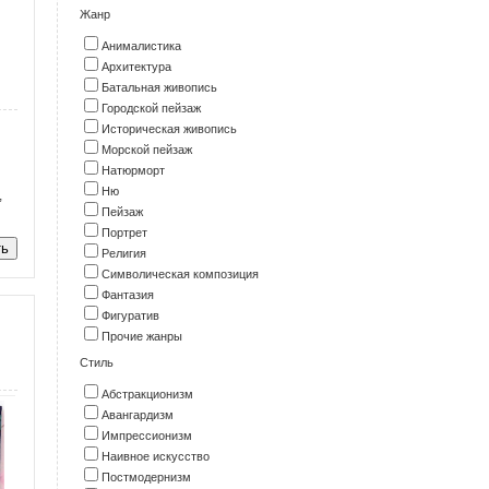
Жанр
Анималистика
Архитектура
Батальная живопись
Городской пейзаж
Историческая живопись
Морской пейзаж
Натюрморт
Ню
,
Пейзаж
Портрет
Религия
Символическая композиция
Фантазия
Фигуратив
Прочие жанры
Стиль
Абстракционизм
Авангардизм
Импрессионизм
Наивное искусство
Постмодернизм