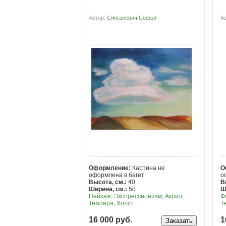
Автор:
Сингалевич Софья
А
Оформление:
Картина не
О
оформлена в багет
о
Высота, см.:
40
В
Ширина, см.:
50
Ш
Пейзаж
,
Экспрессионизм
,
Акрил
,
Ф
Темпера
,
Холст
Т
16 000 руб.
1