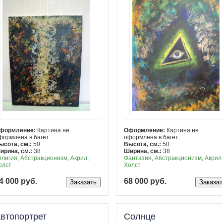
формление:
Картина не
Оформление:
Картина не
формлена в багет
оформлена в багет
ысота, см.:
50
Высота, см.:
50
ирина, см.:
38
Ширина, см.:
38
елигия
,
Абстракционизм
,
Акрил
,
Фантазия
,
Абстракционизм
,
Акрил
олст
Холст
4 000 руб.
68 000 руб.
втопортрет
Солнце