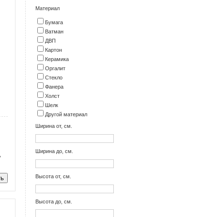
Материал
Бумага
Ватман
ДВП
Картон
Керамика
Оргалит
Стекло
Фанера
Холст
Шелк
Другой материал
Ширина от, см.
Ширина до, см.
,
Высота от, см.
Высота до, см.