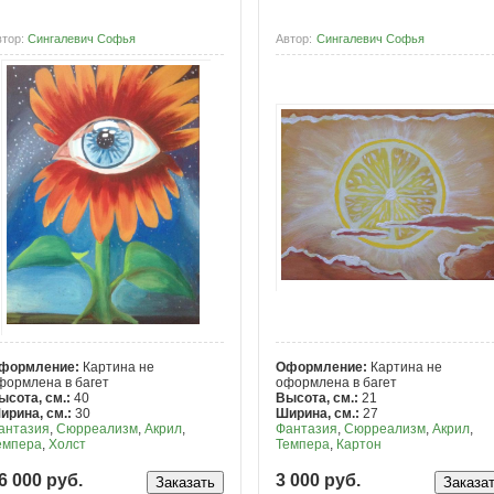
втор:
Сингалевич Софья
Автор:
Сингалевич Софья
формление:
Картина не
Оформление:
Картина не
формлена в багет
оформлена в багет
ысота, см.:
40
Высота, см.:
21
ирина, см.:
30
Ширина, см.:
27
антазия
,
Сюрреализм
,
Акрил
,
Фантазия
,
Сюрреализм
,
Акрил
,
емпера
,
Холст
Темпера
,
Картон
6 000 руб.
3 000 руб.