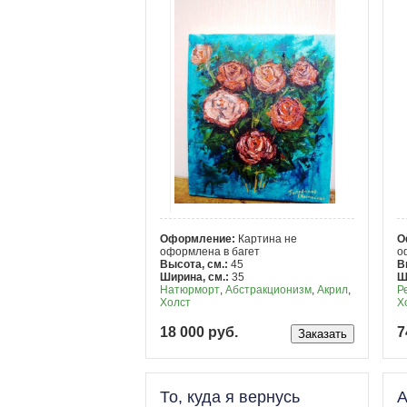
Оформление:
Картина не
О
оформлена в багет
о
Высота, см.:
45
В
Ширина, см.:
35
Ш
Натюрморт
,
Абстракционизм
,
Акрил
,
Р
Холст
Х
18 000 руб.
7
То, куда я вернусь
А