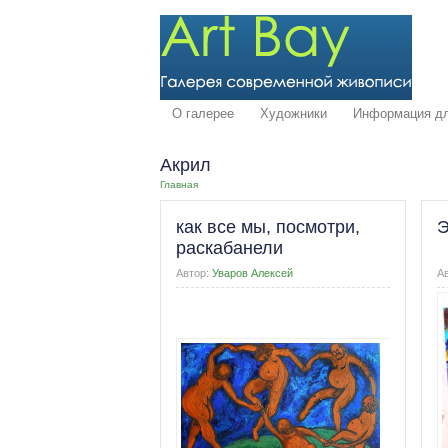
О галерее
Художники
Информация дл
Акрил
Главная
как все мы, посмотри,
Э
раскабанели
Автор:
Уваров Алексей
А