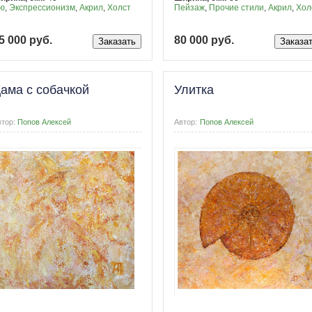
ю
,
Экспрессионизм
,
Акрил
,
Холст
Пейзаж
,
Прочие стили
,
Акрил
,
Хол
5 000 руб.
80 000 руб.
ама с собачкой
Улитка
втор:
Попов Алексей
Автор:
Попов Алексей