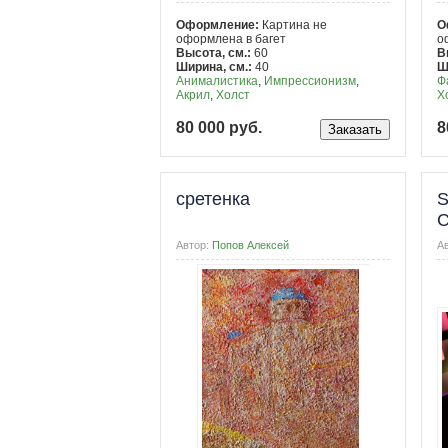
Оформление:
Картина не
О
оформлена в багет
о
Высота, см.:
60
В
Ширина, см.:
40
Ш
Анималистика
,
Импрессионизм
,
Ф
Акрил
,
Холст
Х
80 000 руб.
8
сретенка
S
С
к
Автор:
Попов Алексей
А