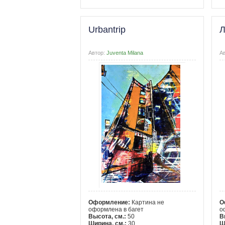
Urbantrip
Л
Автор:
Juventa Milana
А
Оформление:
Картина не
О
оформлена в багет
о
Высота, см.:
50
В
Ширина, см.:
30
Ш