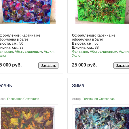
формление:
Картина не
Оформление:
Картина не
формлена в багет
оформлена в багет
ысота, см.:
50
Высота, см.:
50
ирина, см.:
38
Ширина, см.:
38
антазия
,
Абстракционизм
,
Акрил
,
Фантазия
,
Абстракционизм
,
Акрил
олст
Холст
5 000 руб.
25 000 руб.
сень
Зима
втор:
Голованов Святослав
Автор:
Голованов Святослав