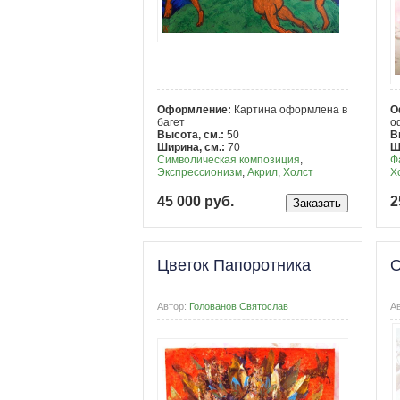
Оформление:
Картина оформлена в
О
багет
о
Высота, см.:
50
В
Ширина, см.:
70
Ш
Символическая композиция
,
Ф
Экспрессионизм
,
Акрил
,
Холст
Х
45 000 руб.
2
Цветок Папоротника
О
Автор:
Голованов Святослав
А