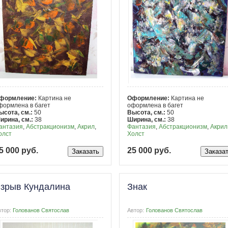
формление:
Картина не
Оформление:
Картина не
формлена в багет
оформлена в багет
ысота, см.:
50
Высота, см.:
50
ирина, см.:
38
Ширина, см.:
38
антазия
,
Абстракционизм
,
Акрил
,
Фантазия
,
Абстракционизм
,
Акрил
олст
Холст
5 000 руб.
25 000 руб.
зрыв Кундалина
Знак
втор:
Голованов Святослав
Автор:
Голованов Святослав