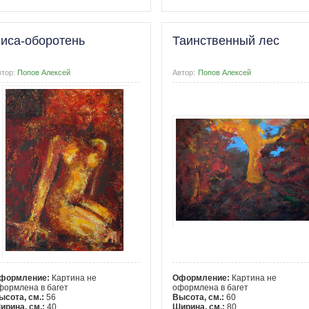
иса-оборотень
Таинственный лес
втор:
Попов Алексей
Автор:
Попов Алексей
формление:
Картина не
Оформление:
Картина не
формлена в багет
оформлена в багет
ысота, см.:
56
Высота, см.:
60
ирина, см.:
40
Ширина, см.:
80