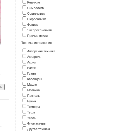
Реализм
Символизм
Соцреализм
Сюрреализм
Фовизм
Экспрессионизм
Прочие стили
Техника исполнения
Авторская техника
Акварель
Акрил
Батик
,
Гуашь
Карандаш
Масло
Мозаика
Пастель
Ручка
Темпера
Тушь
Уголь
Фломастеры
Другая техника