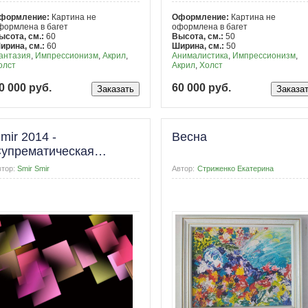
формление:
Картина не
Оформление:
Картина не
формлена в багет
оформлена в багет
ысота, см.:
60
Высота, см.:
50
ирина, см.:
60
Ширина, см.:
50
антазия
,
Импрессионизм
,
Акрил
,
Анималистика
,
Импрессионизм
,
олст
Акрил
,
Холст
0 000 руб.
60 000 руб.
mir 2014 -
Весна
упрематическая
омпозиция 1
втор:
Smir Smir
Автор:
Стриженко Екатерина