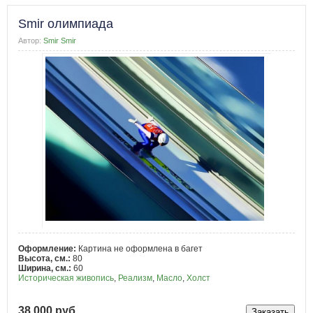
Smir олимпиада
Автор:
Smir Smir
Оформление:
Картина не оформлена в багет
Высота, см.:
80
Ширина, см.:
60
Историческая живопись
,
Реализм
,
Масло
,
Холст
38 000 руб.