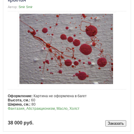
Автор:
Smir Smir
Оформление:
Картина не оформлена в багет
Высота, см.:
60
Ширина, см.:
80
Фантазия
,
Абстракционизм
,
Масло
,
Холст
38 000 руб.