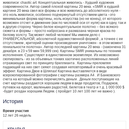
живописи: chaotic art. Концептуальная живопись - Худший художник
современности. Автор самой плохой картины 20 века. «SMIR в худшей
картине 20 века свел все формы и всю живопись до абсолютного нуля -
это ноль живописи, особенно подчеркнутый отсутствием цвета –это
минимальная форма картины, ноль искусства (но не конец), от которого
возможен отсчет и движение (как по числовой оси от нуля) как в одну, так и
в другую сторону. Черно белое концептуальное полотно – без всякого
сюжета и формы – просто набросана и размазана черная краска по
белому холсту. Так может любой человек! Мы имеем дело с
УНИВЕРСАЛЬНОЙ, абсолютной художественной формой , а точнее с ее
отсутствием , критерий оценки произведения уничтожен - в этом момент
гениальности полотна». Автор последней картины 20 века - (закончена 31
декабря. в 23 ч 59 мин 59,999 сек). Картины SMIR уникальны по технике
исполнения. Существуют в единственном экземпляре. Их невозможно
скопировать - из за объемных тонких хаотично расположенных линий
отражающих свет по принципу бриллианта . Картины преломляя
падающий на них свет сияют создавая неповторимый и очень красивый
эффект. Картина Двое в Шляпах! Картина выставляется в виде
ксерокопированной фотографии с картины размера А4 . И Банковского
счета на который можно перечислять деньги . Деньги поступающие на
счет картины раздаются хорошим людям в виде продуктов, Подарков,
путевок на курорт, маленьких радостей, билетов в театр и т д. 1 000 000 $
-будет роздан хорошим Людям. ( пройдет 10 лет 100 лет не важно ).
История
Время участия
12 лет 26 недель
крылья