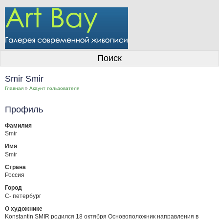
О галерее
Поиск
Художники
Smir Smir
Информация для покупателей
Главная
»
Акаунт пользователя
Размещение работ
Профиль
Контакты
Фамилия
Smir
Личный кабинет
Имя
Smir
Страна
Россия
Город
С- петербург
О художнике
Konstantin SMIR родился 18 октября Основоположник направления в