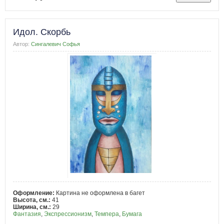
Идол. Скорбь
Автор:
Сингалевич Софья
Оформление:
Картина не оформлена в багет
Высота, см.:
41
Ширина, см.:
29
Фантазия
,
Экспрессионизм
,
Темпера
,
Бумага