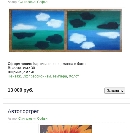
Автор:
Сингалевич Софья
Оформление:
Картина не оформлена в багет
Высота, см.:
30
Ширина, см.:
40
Пейзаж
,
Экспрессионизм
,
Темпера
,
Холст
13 000 руб.
Автопортрет
Автор:
Сингалевич Софья