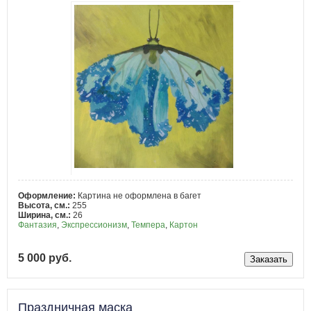
Оформление:
Картина не оформлена в багет
Высота, см.:
255
Ширина, см.:
26
Фантазия
,
Экспрессионизм
,
Темпера
,
Картон
5 000 руб.
Праздничная маска