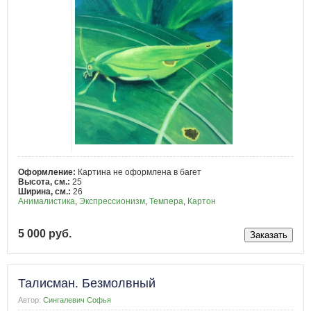
Оформление:
Картина не оформлена в багет
Высота, см.:
25
Ширина, см.:
26
Анималистика
,
Экспрессионизм
,
Темпера
,
Картон
5 000 руб.
Талисман. Безмолвный
Автор:
Сингалевич Софья