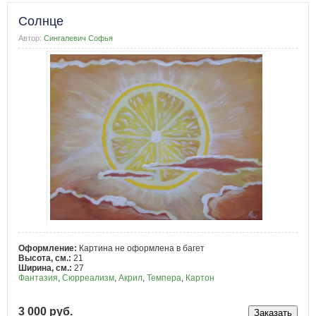
Солнце
Автор:
Сингалевич Софья
Оформление:
Картина не оформлена в багет
Высота, см.:
21
Ширина, см.:
27
Фантазия
,
Сюрреализм
,
Акрил
,
Темпера
,
Картон
3 000 руб.