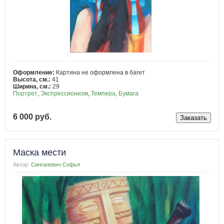
Оформление:
Картина не оформлена в багет
Высота, см.:
41
Ширина, см.:
29
Портрет
,
Экспрессионизм
,
Темпера
,
Бумага
6 000 руб.
Маска мести
Автор:
Сингалевич Софья