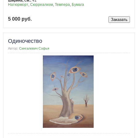
Ширина, см.:
41
Натюрморт
,
Сюрреализм
,
Темпера
,
Бумага
5 000 руб.
Одиночество
Автор:
Сингалевич Софья