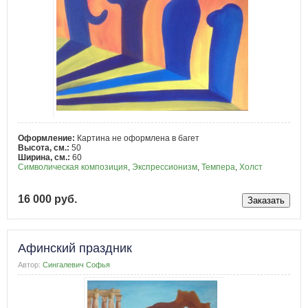
Оформление:
Картина не оформлена в багет
Высота, см.:
50
Ширина, см.:
60
Символическая композиция
,
Экспрессионизм
,
Темпера
,
Холст
16 000 руб.
Афинский праздник
Автор:
Сингалевич Софья