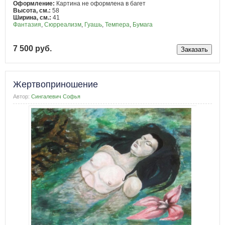
Оформление:
Картина не оформлена в багет
Высота, см.:
58
Ширина, см.:
41
Фантазия
,
Сюрреализм
,
Гуашь
,
Темпера
,
Бумага
7 500 руб.
Жертвоприношение
Автор:
Сингалевич Софья