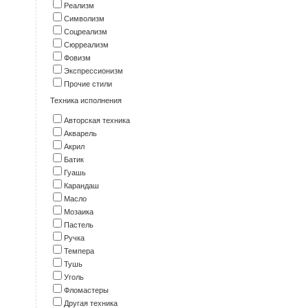
Реализм
Символизм
Соцреализм
Сюрреализм
Фовизм
Экспрессионизм
Прочие стили
Техника исполнения
Авторская техника
Акварель
Акрил
Батик
Гуашь
Карандаш
Масло
Мозаика
Пастель
Ручка
Темпера
Тушь
Уголь
Фломастеры
Другая техника