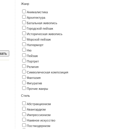
Жанр
Анималистика
Архитектура
Батальная живопись
Городской пейзаж
Историческая живопись
Морской пейзаж
Натюрморт
Ню
Пейзаж
Портрет
Религия
Символическая композиция
Фантазия
Фигуратив
Прочие жанры
Стиль
Абстракционизм
Авангардизм
Импрессионизм
Наивное искусство
Постмодернизм