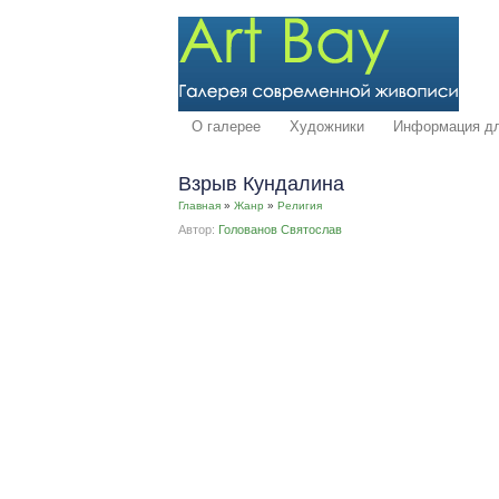
О галерее
Художники
Информация дл
Взрыв Кундалина
Главная
»
Жанр
»
Религия
Автор:
Голованов Святослав