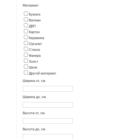
Материал
Бумага
Ватман
ДВП
Картон
Керамика
Оргалит
Стекло
Фанера
Холст
Шелк
Другой материал
Ширина от, см.
Ширина до, см.
Высота от, см.
Высота до, см.