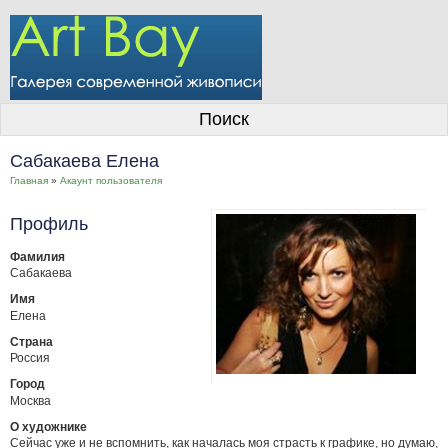
О галерее
Поиск
Художники
Сабакаева Елена
Информация для покупателей
Главная
»
Акаунт пользователя
Размещение работ
Профиль
Контакты
Фамилия
Сабакаева
Личный кабинет
Имя
Елена
Страна
Россия
Город
Москва
О художнике
Сейчас уже и не вспомнить, как началась моя страсть к графике, но думаю,