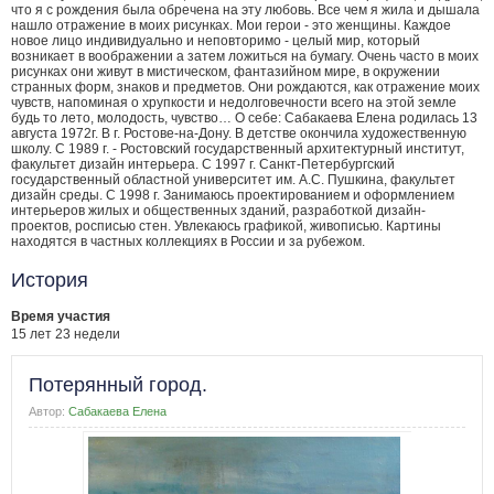
что я с рождения была обречена на эту любовь. Все чем я жила и дышала
нашло отражение в моих рисунках. Мои герои - это женщины. Каждое
новое лицо индивидуально и неповторимо - целый мир, который
возникает в воображении а затем ложиться на бумагу. Очень часто в моих
рисунках они живут в мистическом, фантазийном мире, в окружении
странных форм, знаков и предметов. Они рождаются, как отражение моих
чувств, напоминая о хрупкости и недолговечности всего на этой земле
будь то лето, молодость, чувство… О себе: Сабакаева Елена родилась 13
августа 1972г. В г. Ростове-на-Дону. В детстве окончила художественную
школу. С 1989 г. - Ростовский государственный архитектурный институт,
факультет дизайн интерьера. С 1997 г. Санкт-Петербургский
государственный областной университет им. А.С. Пушкина, факультет
дизайн среды. С 1998 г. Занимаюсь проектированием и оформлением
интерьеров жилых и общественных зданий, разработкой дизайн-
проектов, росписью стен. Увлекаюсь графикой, живописью. Картины
находятся в частных коллекциях в России и за рубежом.
История
Время участия
15 лет 23 недели
Потерянный город.
Автор:
Сабакаева Елена