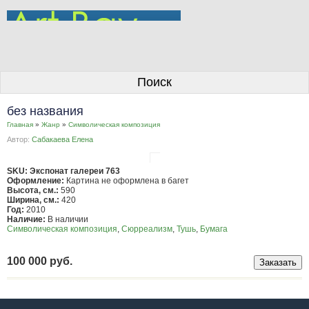
О галерее
Поиск
Художники
без названия
Информация для покупателей
Главная
»
Жанр
»
Символическая композиция
Автор:
Сабакаева Елена
Размещение работ
Контакты
SKU: Экспонат галереи 763
Оформление:
Картина не оформлена в багет
Высота, см.:
590
Личный кабинет
Ширина, см.:
420
Год:
2010
Наличие:
В наличии
Символическая композиция
,
Сюрреализм
,
Тушь
,
Бумага
100 000 руб.