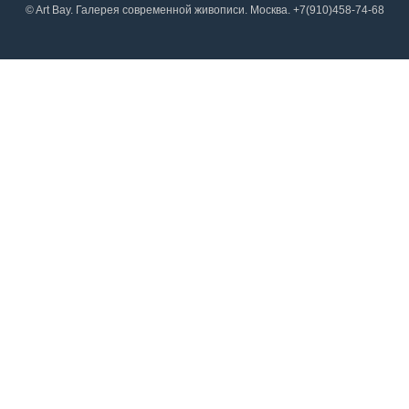
© Art Bay. Галерея современной живописи. Москва. +7(910)458-74-68