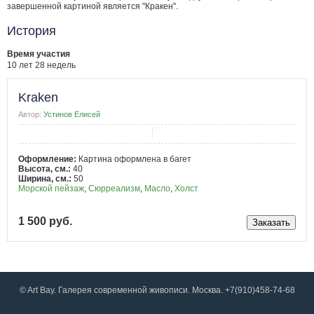
завершенной картиной является "Кракен".
История
Время участия
10 лет 28 недель
Kraken
Автор:
Устинов Елисей
Оформление:
Картина оформлена в багет
Высота, см.:
40
Ширина, см.:
50
Морской пейзаж
,
Сюрреализм
,
Масло
,
Холст
1 500 руб.
© Art Bay. Галерея современной живописи. Москва. +7(910)458-74-68