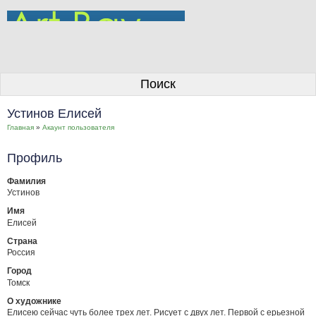
О галерее
Поиск
Художники
Устинов Елисей
Информация для покупателей
Главная
»
Акаунт пользователя
Размещение работ
Профиль
Контакты
Фамилия
Устинов
Личный кабинет
Имя
Елисей
Страна
Россия
Город
Томск
О художнике
Елисею сейчас чуть более трех лет. Рисует с двух лет. Первой с ерьезной