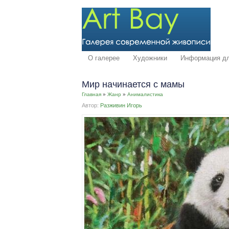
О галерее
Художники
Информация дл
Мир начинается с мамы
Главная
»
Жанр
»
Анималистика
Автор:
Разживин Игорь