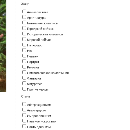
Жанр
Анималистика
Архитектура
Батальная живопись
Городской пейзаж
Историческая живопись
Морской пейзаж
Натюрморт
Ню
Пейзаж
Портрет
Религия
Символическая композиция
Фантазия
Фигуратив
Прочие жанры
Стиль
Абстракционизм
Авангардизм
Импрессионизм
Наивное искусство
Постмодернизм