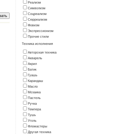
Реализм
Символизм
Соцреализм
Сюрреализм
Фовизм
Экспрессионизм
Прочие стили
Техника исполнения
Авторская техника
Акварель
Акрил
Батик
Гуашь
Карандаш
Масло
Мозаика
Пастель
Ручка
Темпера
Тушь
Уголь
Фломастеры
Другая техника