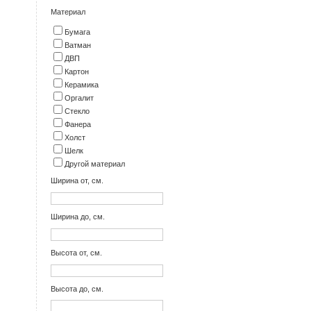
Материал
Бумага
Ватман
ДВП
Картон
Керамика
Оргалит
Стекло
Фанера
Холст
Шелк
Другой материал
Ширина от, см.
Ширина до, см.
Высота от, см.
Высота до, см.