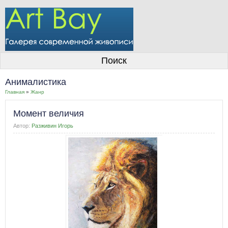
О галерее
Поиск
Художники
Анималистика
Информация для покупателей
Главная
»
Жанр
Размещение работ
Момент величия
Контакты
Автор:
Разживин Игорь
Личный кабинет