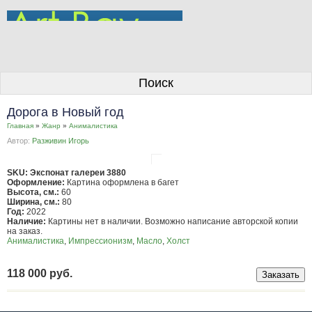
О галерее
Поиск
Художники
Дорога в Новый год
Информация для покупателей
Главная
»
Жанр
»
Анималистика
Автор:
Разживин Игорь
Размещение работ
Контакты
SKU: Экспонат галереи 3880
Оформление:
Картина оформлена в багет
Высота, см.:
60
Личный кабинет
Ширина, см.:
80
Год:
2022
Наличие:
Картины нет в наличии. Возможно написание авторской копии
на заказ.
Анималистика
,
Импрессионизм
,
Масло
,
Холст
118 000 руб.