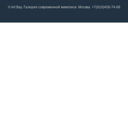
© Art Bay. Галерея современной живописи. Москва. +7(910)458-74-68