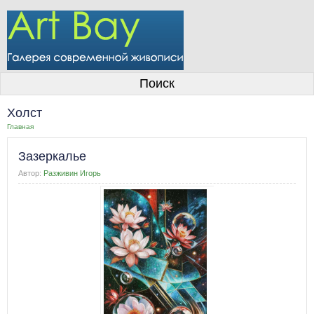
О галерее
Поиск
Художники
Холст
Информация для покупателей
Главная
Размещение работ
Зазеркалье
Контакты
Автор:
Разживин Игорь
Личный кабинет