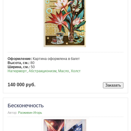
Оформление:
Картина оформлена в багет
Высота, см.:
80
Ширина, см.:
50
Натюрморт
,
Абстракционизм
,
Масло
,
Холст
140 000 руб.
Бесконечность
Автор:
Разживин Игорь