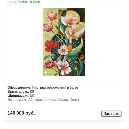
Автор:
Разживин Игорь
Оформление:
Картина оформлена в багет
Высота, см.:
80
Ширина, см.:
50
Натюрморт
,
Абстракционизм
,
Масло
,
Холст
140 000 руб.