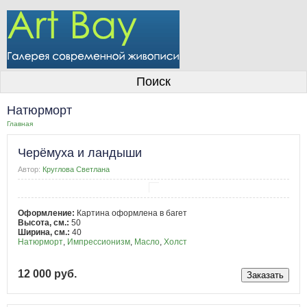
О галерее
Поиск
Художники
Натюрморт
Информация для покупателей
Главная
Размещение работ
Черёмуха и ландыши
Контакты
Автор:
Круглова Светлана
Личный кабинет
Оформление:
Картина оформлена в багет
Высота, см.:
50
Ширина, см.:
40
Натюрморт
,
Импрессионизм
,
Масло
,
Холст
12 000 руб.