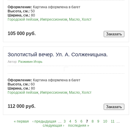
Оформление:
Картина оформлена в багет
Высота, см.:
50
Ширина, см.:
80
Городской пейзаж
,
Импрессионизм
,
Масло
,
Холст
105 000 руб.
Золотистый вечер. Ул. А. Солженицына.
Автор:
Разживин Игорь
Оформление:
Картина оформлена в багет
Высота, см.:
60
Ширина, см.:
80
Городской пейзаж
,
Импрессионизм
,
Масло
,
Холст
112 000 руб.
« первая
‹ предыдущая
…
3
4
5
6
7
8
9
10
11
…
следующая ›
последняя »