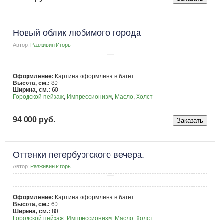
Новый облик любимого города
Автор:
Разживин Игорь
Оформление:
Картина оформлена в багет
Высота, см.:
80
Ширина, см.:
60
Городской пейзаж
,
Импрессионизм
,
Масло
,
Холст
94 000 руб.
Оттенки петербургского вечера.
Автор:
Разживин Игорь
Оформление:
Картина оформлена в багет
Высота, см.:
60
Ширина, см.:
80
Городской пейзаж
,
Импрессионизм
,
Масло
,
Холст