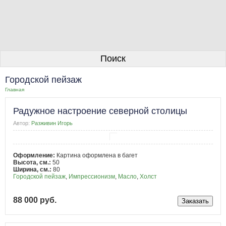
О галерее
Поиск
Художники
Городской пейзаж
Информация для покупателей
Главная
Размещение работ
Радужное настроение северной столицы
Контакты
Автор:
Разживин Игорь
Личный кабинет
Оформление:
Картина оформлена в багет
Высота, см.:
50
Ширина, см.:
80
Городской пейзаж
,
Импрессионизм
,
Масло
,
Холст
88 000 руб.