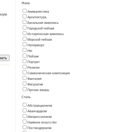
Жанр
Анималистика
нную
Архитектура
Батальная живопись
Городской пейзаж
Историческая живопись
Морской пейзаж
Натюрморт
Ню
Пейзаж
Портрет
Религия
Символическая композиция
Фантазия
Фигуратив
Прочие жанры
Стиль
Абстракционизм
Авангардизм
Импрессионизм
Наивное искусство
Постмодернизм