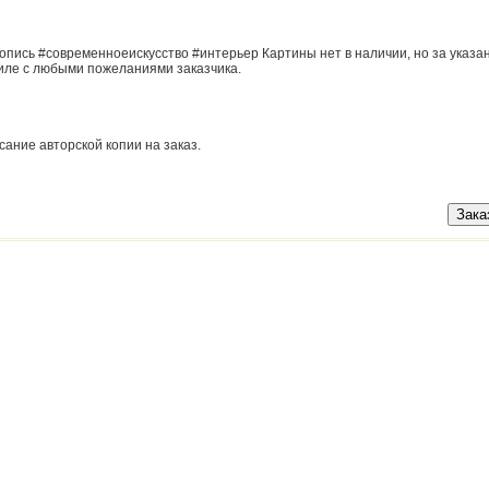
ись #современноеискусство #интерьер Картины нет в наличии, но за указа
тиле с любыми пожеланиями заказчика.
ание авторской копии на заказ.