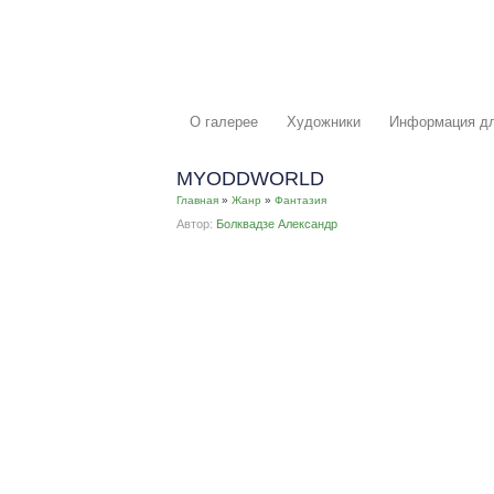
О галерее
Художники
Информация дл
MYODDWORLD
Главная
»
Жанр
»
Фантазия
Автор:
Болквадзе Александр