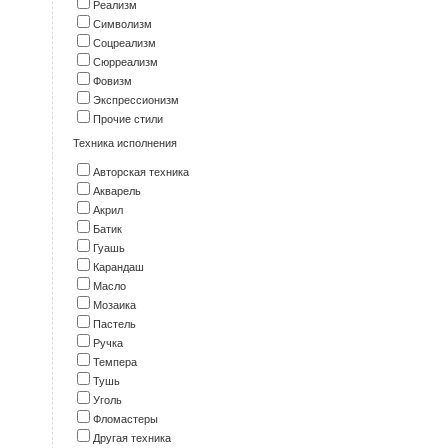
Реализм
Символизм
Соцреализм
Сюрреализм
Фовизм
Экспрессионизм
Прочие стили
Техника исполнения
Авторская техника
Акварель
Акрил
Батик
Гуашь
Карандаш
Масло
Мозаика
Пастель
Ручка
Темпера
Тушь
Уголь
Фломастеры
Другая техника