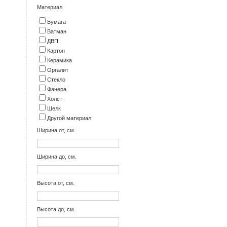
Материал
Бумага
Ватман
ДВП
Картон
Керамика
Оргалит
Стекло
Фанера
Холст
Шелк
Другой материал
Ширина от, см.
Ширина до, см.
Высота от, см.
Высота до, см.