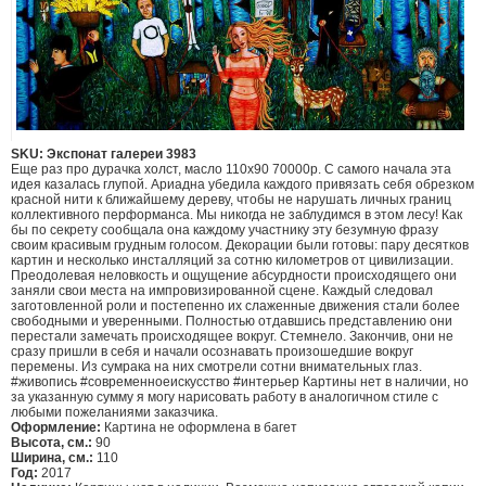
SKU: Экспонат галереи 3983
Еще раз про дурачка холст, масло 110х90 70000р. С самого начала эта
идея казалась глупой. Ариадна убедила каждого привязать себя обрезком
красной нити к ближайшему дереву, чтобы не нарушать личных границ
коллективного перформанса. Мы никогда не заблудимся в этом лесу! Как
бы по секрету сообщала она каждому участнику эту безумную фразу
своим красивым грудным голосом. Декорации были готовы: пару десятков
картин и несколько инсталляций за сотню километров от цивилизации.
Преодолевая неловкость и ощущение абсурдности происходящего они
заняли свои места на импровизированной сцене. Каждый следовал
заготовленной роли и постепенно их слаженные движения стали более
свободными и уверенными. Полностью отдавшись представлению они
перестали замечать происходящее вокруг. Стемнело. Закончив, они не
сразу пришли в себя и начали осознавать произошедшие вокруг
перемены. Из сумрака на них смотрели сотни внимательных глаз.
#живопись #современноеискусство #интерьер Картины нет в наличии, но
за указанную сумму я могу нарисовать работу в аналогичном стиле с
любыми пожеланиями заказчика.
Оформление:
Картина не оформлена в багет
Высота, см.:
90
Ширина, см.:
110
Год:
2017