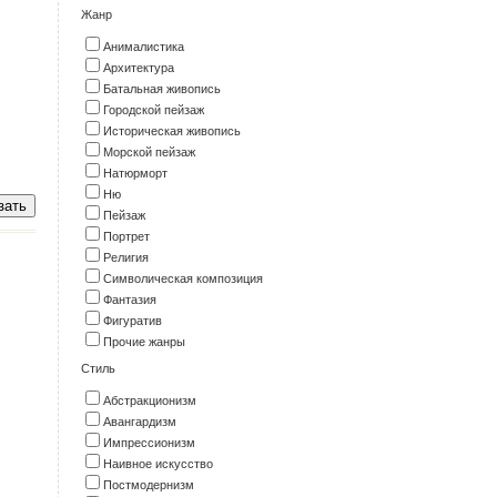
Жанр
Анималистика
Архитектура
Батальная живопись
Городской пейзаж
Историческая живопись
Морской пейзаж
Натюрморт
Ню
Пейзаж
Портрет
Религия
Символическая композиция
Фантазия
Фигуратив
Прочие жанры
Стиль
Абстракционизм
Авангардизм
Импрессионизм
Наивное искусство
Постмодернизм