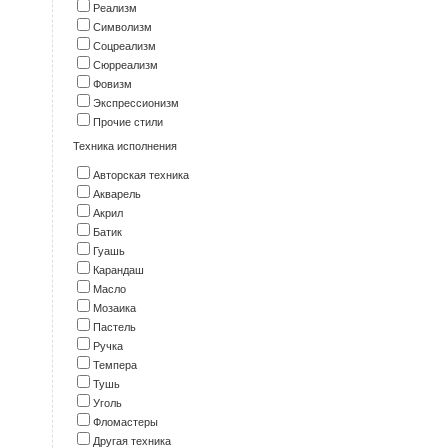
Реализм
Символизм
Соцреализм
Сюрреализм
Фовизм
Экспрессионизм
Прочие стили
Техника исполнения
Авторская техника
Акварель
Акрил
Батик
Гуашь
Карандаш
Масло
Мозаика
Пастель
Ручка
Темпера
Тушь
Уголь
Фломастеры
Другая техника