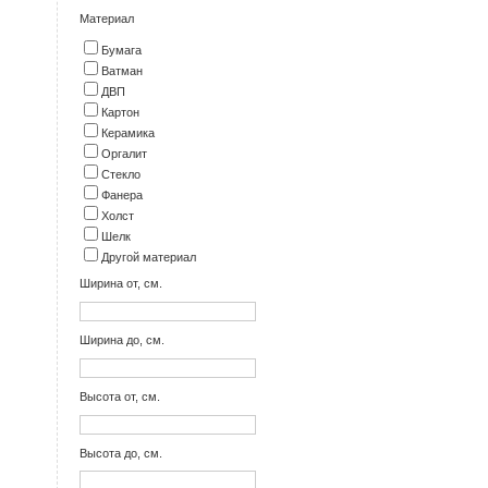
Материал
Бумага
Ватман
ДВП
Картон
Керамика
Оргалит
Стекло
Фанера
Холст
Шелк
Другой материал
Ширина от, см.
Ширина до, см.
Высота от, см.
Высота до, см.