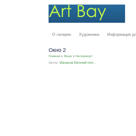
О галерее
Художники
Информация дл
Окно 2
Главная
»
Жанр
»
Натюрморт
Автор:
Малахов Евгений (em...