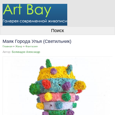
О галерее
Поиск
Художники
Маяк Города Улья (Светильник)
Информация для покупателей
Главная
»
Жанр
»
Фантазия
Автор:
Болквадзе Александр
Размещение работ
Контакты
Личный кабинет