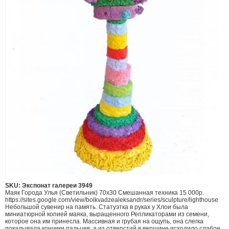
SKU: Экспонат галереи 3949
Маяк Города Улья (Светильник) 70х30 Смешанная техника 15 000р.
https://sites.google.com/view/bolkvadzealeksandr/series/sculpture/lighthouse
Небольшой сувенир на память. Статуэтка в руках у Хлои была
миниатюрной копией маяка, выращенного Репликаторами из семени,
которое она им принесла. Массивная и грубая на ощупь, она слегка
покалывала кончики пальцев, а из отверстий в вершине исходило слабое