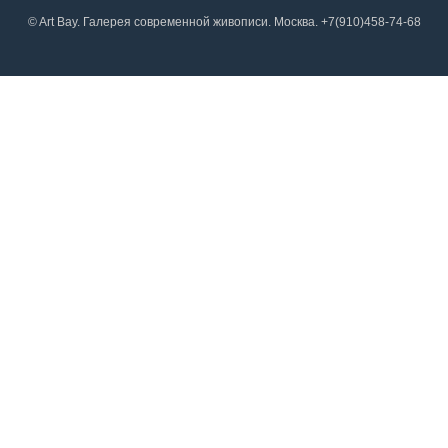
© Art Bay. Галерея современной живописи. Москва. +7(910)458-74-68