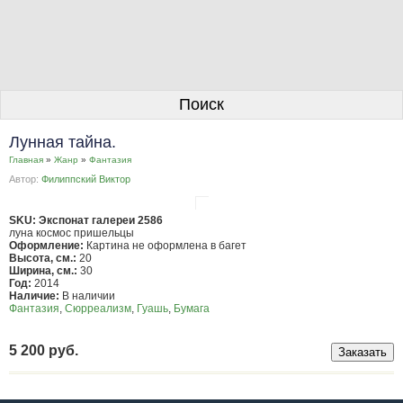
О галерее
Поиск
Художники
Лунная тайна.
Информация для покупателей
Главная
»
Жанр
»
Фантазия
Автор:
Филиппский Виктор
Размещение работ
Контакты
SKU: Экспонат галереи 2586
луна космос пришельцы
Оформление:
Картина не оформлена в багет
Личный кабинет
Высота, см.:
20
Ширина, см.:
30
Год:
2014
Наличие:
В наличии
Фантазия
,
Сюрреализм
,
Гуашь
,
Бумага
5 200 руб.