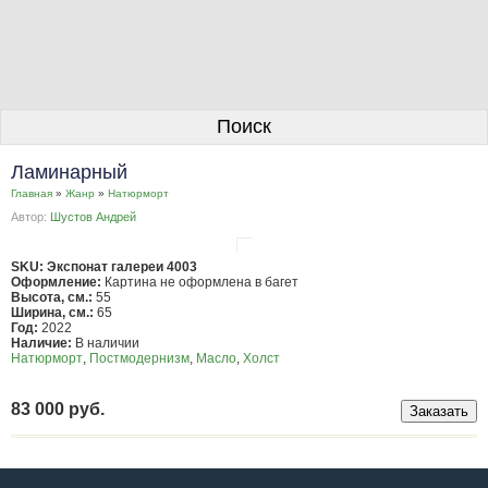
О галерее
Поиск
Художники
Ламинарный
Информация для покупателей
Главная
»
Жанр
»
Натюрморт
Автор:
Шустов Андрей
Размещение работ
Контакты
SKU: Экспонат галереи 4003
Оформление:
Картина не оформлена в багет
Высота, см.:
55
Личный кабинет
Ширина, см.:
65
Год:
2022
Наличие:
В наличии
Натюрморт
,
Постмодернизм
,
Масло
,
Холст
83 000 руб.