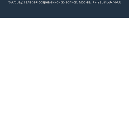
© Art Bay. Галерея современной живописи. Москва. +7(910)458-74-68