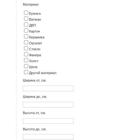
Материал
Бумага
Ватман
ДВП
Картон
Керамика
Оргалит
Стекло
Фанера
Холст
Шелк
Другой материал
Ширина от, см.
Ширина до, см.
Высота от, см.
Высота до, см.