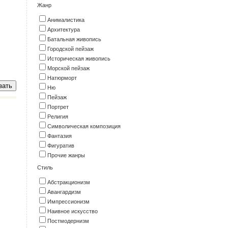
Жанр
Анималистика
Архитектура
Батальная живопись
Городской пейзаж
Историческая живопись
Морской пейзаж
Натюрморт
Ню
Пейзаж
Портрет
Религия
Символическая композиция
Фантазия
Фигуратив
Прочие жанры
Стиль
Абстракционизм
Авангардизм
Импрессионизм
Наивное искусство
Постмодернизм