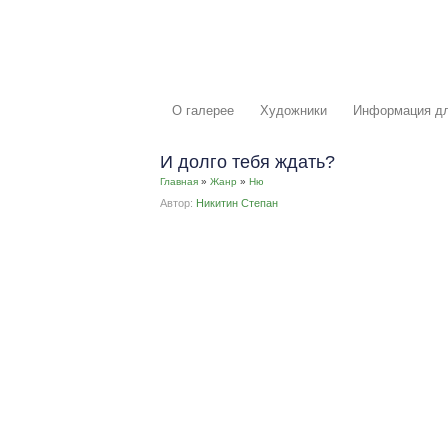
О галерее
Художники
Информация дл
И долго тебя ждать?
Главная
»
Жанр
»
Ню
Автор:
Никитин Степан