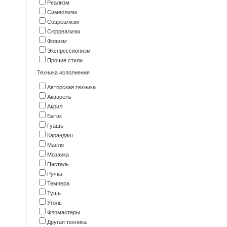
Реализм
Символизм
Соцреализм
Сюрреализм
Фовизм
Экспрессионизм
Прочие стили
Техника исполнения
Авторская техника
Акварель
Акрил
Батик
Гуашь
Карандаш
Масло
Мозаика
Пастель
Ручка
Темпера
Тушь
Уголь
Фломастеры
Другая техника