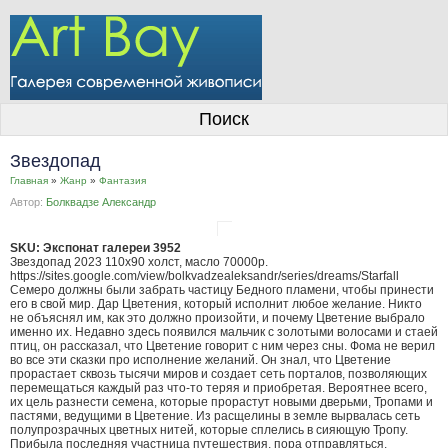
О галерее
Поиск
Художники
Звездопад
Информация для покупателей
Главная
»
Жанр
»
Фантазия
Автор:
Болквадзе Александр
Размещение работ
Контакты
SKU: Экспонат галереи 3952
Звездопад 2023 110x90 холст, масло 70000р.
https://sites.google.com/view/bolkvadzealeksandr/series/dreams/Starfall
Личный кабинет
Семеро должны были забрать частицу Бедного пламени, чтобы принести
его в свой мир. Дар Цветения, который исполнит любое желание. Никто
не объяснял им, как это должно произойти, и почему Цветение выбрало
именно их. Недавно здесь появился мальчик с золотыми волосами и стаей
птиц, он рассказал, что Цветение говорит с ним через сны. Фома не верил
во все эти сказки про исполнение желаний. Он знал, что Цветение
прорастает сквозь тысячи миров и создает сеть порталов, позволяющих
перемещаться каждый раз что-то теряя и приобретая. Вероятнее всего,
их цель разнести семена, которые прорастут новыми дверьми, Тропами и
пастями, ведущими в Цветение. Из расщелины в земле вырвалась сеть
полупрозрачных цветных нитей, которые сплелись в сияющую Тропу.
Прибыла последняя участница путешествия, пора отправляться.