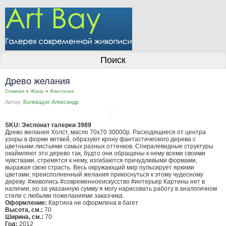
О галерее
Поиск
Художники
Древо желания
Информация для покупателей
Главная
»
Жанр
»
Фантазия
Автор:
Болквадзе Александр
Размещение работ
Контакты
SKU: Экспонат галереи 3989
Древо желания Холст, масло 70x70 30000р. Расходящиеся от центра
узоры в форме ветвей, образуют крону фантастического дерева с
Личный кабинет
цветными листьями самых разных оттенков. Спиралевидные структуры
окаймляют это дерево так, будто они обращены к нему всеми своими
чувствами, стремятся к нему, изгибаются причудливыми формами,
выражая свою страсть. Весь окружающий мир пульсирует яркими
цветами, преисполненный желания прикоснуться к этому чудесному
дереву. #живопись #современноеискусство #интерьер Картины нет в
наличии, но за указанную сумму я могу нарисовать работу в аналогичном
стиле с любыми пожеланиями заказчика.
Оформление:
Картина не оформлена в багет
Высота, см.:
70
Ширина, см.:
70
Год:
2012