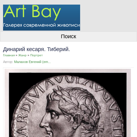
О галерее
Поиск
Художники
Динарий кесаря. Тиберий.
Информация для покупателей
Главная
»
Жанр
»
Портрет
Автор:
Малахов Евгений (em...
Размещение работ
Контакты
Личный кабинет