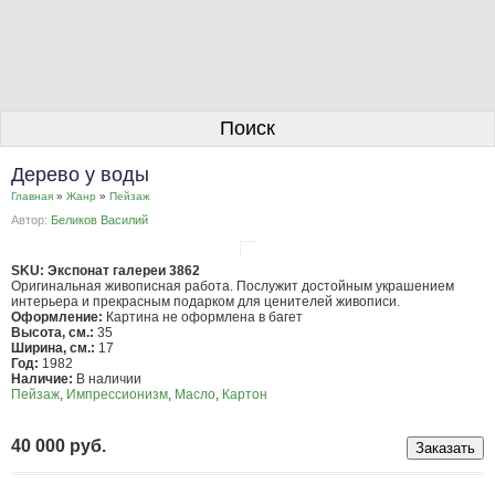
О галерее
Поиск
Художники
Дерево у воды
Информация для покупателей
Главная
»
Жанр
»
Пейзаж
Автор:
Беликов Василий
Размещение работ
Контакты
SKU: Экспонат галереи 3862
Оригинальная живописная работа. Послужит достойным украшением
интерьера и прекрасным подарком для ценителей живописи.
Личный кабинет
Оформление:
Картина не оформлена в багет
Высота, см.:
35
Ширина, см.:
17
Год:
1982
Наличие:
В наличии
Пейзаж
,
Импрессионизм
,
Масло
,
Картон
40 000 руб.