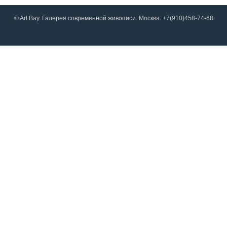
© Art Bay. Галерея современной живописи. Москва. +7(910)458-74-68