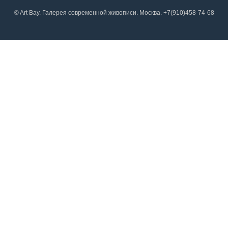
© Art Bay. Галерея современной живописи. Москва. +7(910)458-74-68