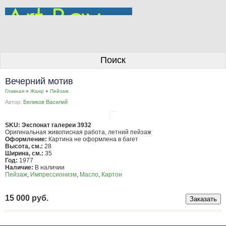
О галерее
Поиск
Художники
Вечерний мотив
Информация для покупателей
Главная
»
Жанр
»
Пейзаж
Автор:
Беликов Василий
Размещение работ
Контакты
SKU: Экспонат галереи 3932
Оригинальная живописная работа, летний пейзаж
Оформление:
Картина не оформлена в багет
Личный кабинет
Высота, см.:
28
Ширина, см.:
35
Год:
1977
Наличие:
В наличии
Пейзаж
,
Импрессионизм
,
Масло
,
Картон
15 000 руб.