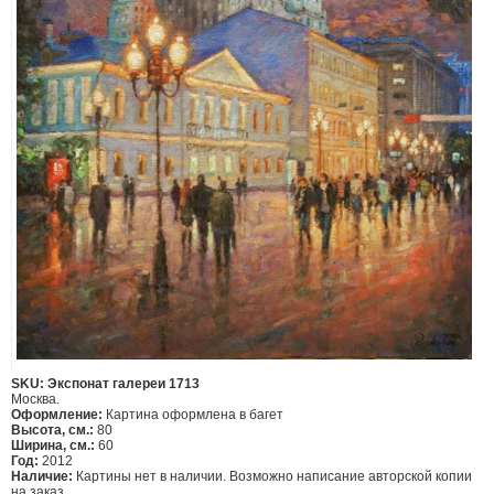
SKU: Экспонат галереи 1713
Москва.
Оформление:
Картина оформлена в багет
Высота, см.:
80
Ширина, см.:
60
Год:
2012
Наличие:
Картины нет в наличии. Возможно написание авторской копии
на заказ.