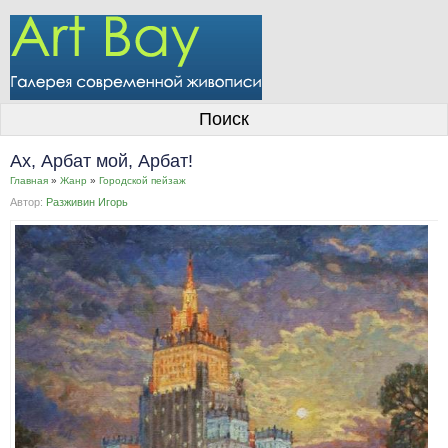
О галерее
Поиск
Художники
Ах, Арбат мой, Арбат!
Информация для покупателей
Главная
»
Жанр
»
Городской пейзаж
Автор:
Разживин Игорь
Размещение работ
Контакты
Личный кабинет