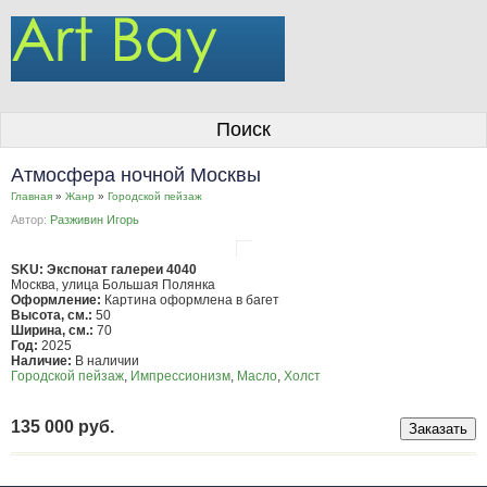
О галерее
Поиск
Художники
Атмосфера ночной Москвы
Информация для покупателей
Главная
»
Жанр
»
Городской пейзаж
Автор:
Разживин Игорь
Размещение работ
Контакты
SKU: Экспонат галереи 4040
Москва, улица Большая Полянка
Оформление:
Картина оформлена в багет
Личный кабинет
Высота, см.:
50
Ширина, см.:
70
Год:
2025
Наличие:
В наличии
Городской пейзаж
,
Импрессионизм
,
Масло
,
Холст
135 000 руб.