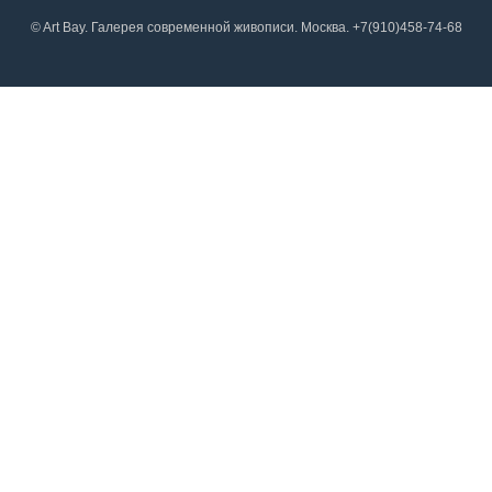
© Art Bay. Галерея современной живописи. Москва. +7(910)458-74-68